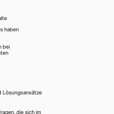
lte
ss haben
n bei
aten
nd Lösungsansätze
ragen, die sich im