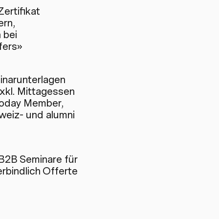
rtifikat
ern,
 bei
fers»
inarunterlagen
xkl. Mittagessen
Today Member,
weiz- und alumni
B2B Seminare für
rbindlich Offerte