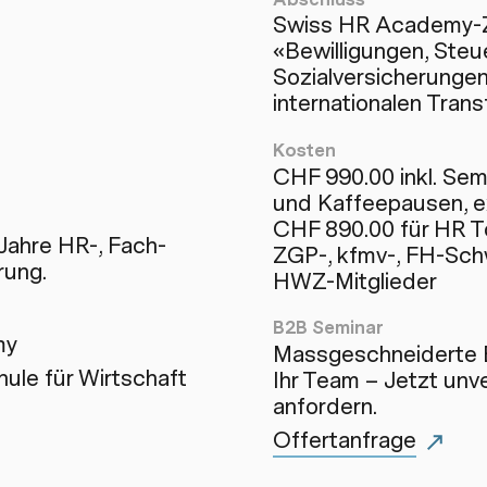
Swiss HR Academy-Ze
«Bewilligungen, Steu
Sozialversicherungen
internationalen Trans
Kosten
CHF 990.00 inkl. Sem
und Kaffeepausen, e
CHF 890.00 für HR 
Jahre HR-, Fach-
ZGP-, kfmv-, FH-Sch
rung.
HWZ-Mitglieder
B2B Seminar
my
Massgeschneiderte 
le für Wirtschaft
Ihr Team – Jetzt unve
anfordern.
Offertanfrage