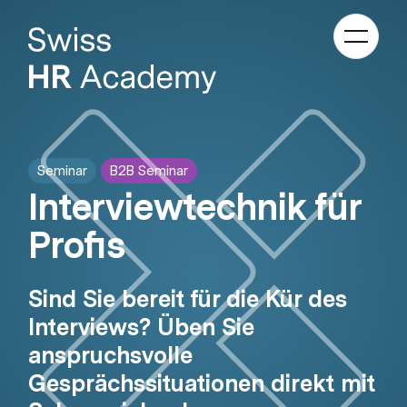
Kategori
Navigati
anzeige
Seminar
B2B Seminar
Interviewtechnik für
Profis
Sind Sie bereit für die Kür des
Interviews? Üben Sie
anspruchsvolle
Gesprächssituationen direkt mit