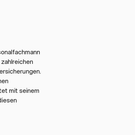
rsonalfachmann
 zahlreichen
versicherungen.
hen
tet mit seinem
diesen