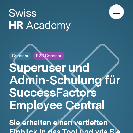
Kategori
Navigati
anzeige
Seminar
B2B Seminar
Superuser und
Admin-Schulung für
SuccessFactors
Employee Central
Sie erhalten einen vertieften
Einblick in das Tool und wie Sie