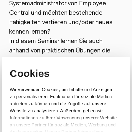
Systemadministrator von Employee
Central und möchten bestehende
Fähigkeiten vertiefen und/oder neues
kennen lernen?
In diesem Seminar lernen Sie auch
anhand von praktischen Übungen die
relevanten Admin Tools und best
practice Prozesse kennen.
Cookies
Schlüsselinhalte
Wir verwenden Cookies, um Inhalte und Anzeigen
zu personalisieren, Funktionen für soziale Medien
Wichtige Superuser-Prozesse und
anbieten zu können und die Zugriffe auf unsere
Admin-Tools kennen lernen und
Website zu analysieren. Außerdem geben wir
vertiefen
Informationen zu Ihrer Verwendung unserer Website
an unsere Partner für soziale Medien, Werbung und
Befähigung zur Selbstverwaltung von
Analysen weiter. Unsere Partner führen diese